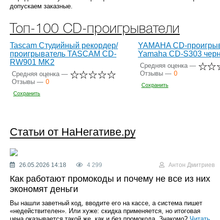
допускаем заказные.
Топ-100 CD-проигрыватели
Tascam Студийный рекордер/
YAMAHA CD-проигрыв
проигрыватель TASCAM CD-
Yamaha CD-S303 чер
RW901 MK2
Средняя оценка —
Отзывы —
0
Средняя оценка —
Отзывы —
0
Сохранить
Сохранить
Статьи от НаНегативе.ру
26.05.2026 14:18
4 299
Антон Дмитриев
Как работают промокоды и почему не все из них
экономят деньги
Вы нашли заветный код, вводите его на кассе, а система пишет
«недействителен». Или хуже: скидка применяется, но итоговая
цена оказывается такой же, как и без промокода. Знакомо?
Читать