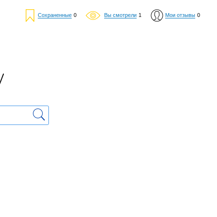
Сохраненные
0
Вы смотрели
1
Мои отзывы
0
у