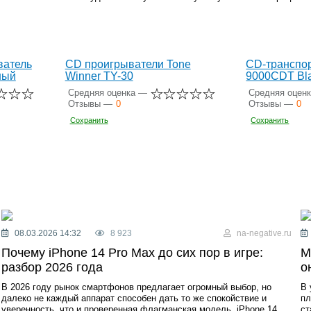
атель
CD проигрыватели Tone
CD-транспор
ный
Winner TY-30
9000CDT Bl
Средняя оценка —
Средняя оцен
Отзывы —
0
Отзывы —
0
Сохранить
Сохранить
08.03.2026 14:32
8 923
na-negative.ru
Почему iPhone 14 Pro Max до сих пор в игре:
М
разбор 2026 года
о
В 2026 году рынок смартфонов предлагает огромный выбор, но
В 
далеко не каждый аппарат способен дать то же спокойствие и
пл
уверенность, что и проверенная флагманская модель. iPhone 14
ст