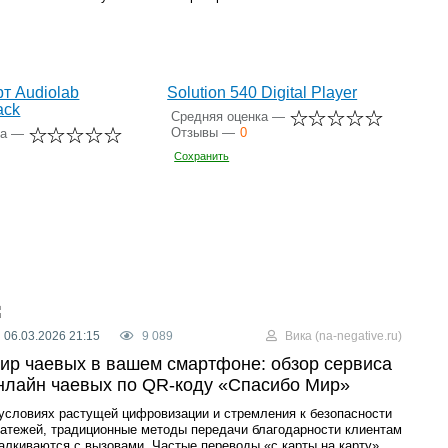
т Audiolab
Solution 540 Digital Player
ack
Средняя оценка —
Отзывы —
0
ка —
Сохранить
06.03.2026 21:15
9 089
Вика (na-negative.ru)
ир чаевых в вашем смартфоне: обзор сервиса
нлайн чаевых по QR-коду «Спасибо Мир»
условиях растущей цифровизации и стремления к безопасности
атежей, традиционные методы передачи благодарности клиентам
алкиваются с вызовами. Частые переводы «с карты на карту»