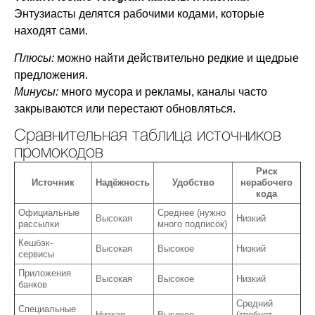
Энтузиасты делятся рабочими кодами, которые
находят сами.
Плюсы:
можно найти действительно редкие и щедрые
предложения.
Минусы:
много мусора и рекламы, каналы часто
закрываются или перестают обновляться.
Сравнительная таблица источников
промокодов
Риск
Источник
Надёжность
Удобство
нерабочего
кода
Официальные
Среднее (нужно
Высокая
Низкий
рассылки
много подписок)
Кешбэк-
Высокая
Высокое
Низкий
сервисы
Приложения
Высокая
Высокое
Низкий
банков
Средний
Специальные
Низкая
Высокое
(требует