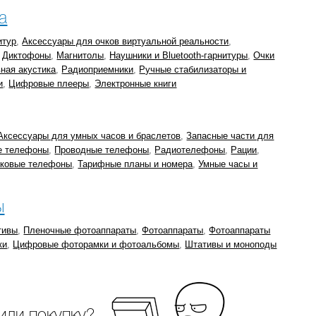
а
итур
,
Аксессуары для очков виртуальной реальности
,
,
Диктофоны
,
Магнитолы
,
Наушники и Bluetooth-гарнитуры
,
Очки
ная акустика
,
Радиоприемники
,
Ручные стабилизаторы и
и
,
Цифровые плееры
,
Электронные книги
Аксессуары для умных часов и браслетов
,
Запасные части для
е телефоны
,
Проводные телефоны
,
Радиотелефоны
,
Рации
,
иковые телефоны
,
Тарифные планы и номера
,
Умные часы и
ы
тивы
,
Пленочные фотоаппараты
,
Фотоаппараты
,
Фотоаппараты
ки
,
Цифровые фоторамки и фотоальбомы
,
Штативы и моноподы
или покупку?