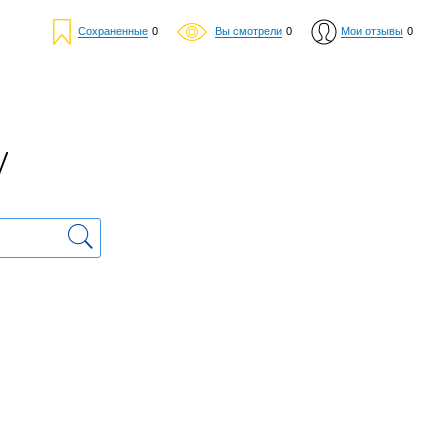
Сохраненные
0
Вы смотрели
0
Мои отзывы
0
у