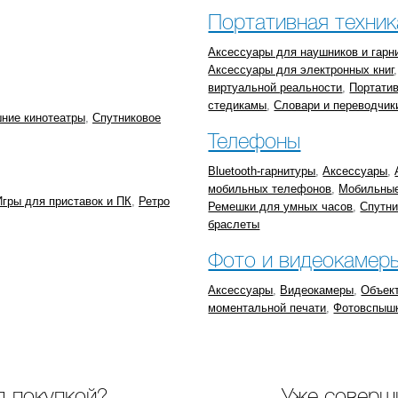
Портативная техник
Аксессуары для наушников и гарн
Аксессуары для электронных книг
виртуальной реальности
,
Портатив
стедикамы
,
Словари и переводчик
ние кинотеатры
,
Спутниковое
Телефоны
Bluetooth-гарнитуры
,
Аксессуары
,
мобильных телефонов
,
Мобильны
Игры для приставок и ПК
,
Ретро
Ремешки для умных часов
,
Спутн
браслеты
Фото и видеокамер
Аксессуары
,
Видеокамеры
,
Объек
моментальной печати
,
Фотовспыш
 покупкой?
Уже соверш