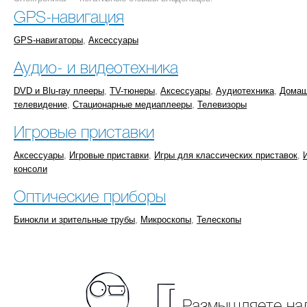
GPS-навигация
GPS-навигаторы
,
Аксессуары
Аудио- и видеотехника
DVD и Blu-ray плееры
,
TV-тюнеры
,
Аксессуары
,
Аудиотехника
,
Домаш
телевидение
,
Стационарные медиаплееры
,
Телевизоры
Игровые приставки
Аксессуары
,
Игровые приставки
,
Игры для классических приставок
,
консоли
Оптические приборы
Бинокли и зрительные трубы
,
Микроскопы
,
Телескопы
Размышляете над