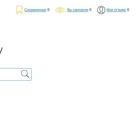
Сохраненные
0
Вы смотрели
0
Мои отзывы
0
у