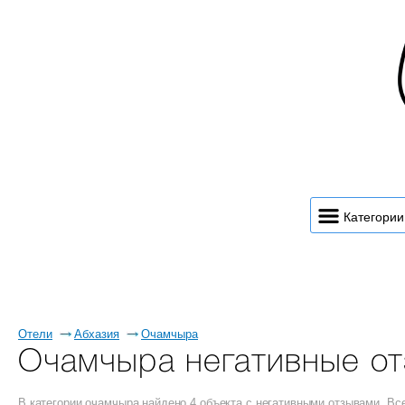
Категории
Отели
Абхазия
Очамчыра
Очамчыра негативные о
В категории очамчыра найдено 4 объекта с негативными отзывами. В