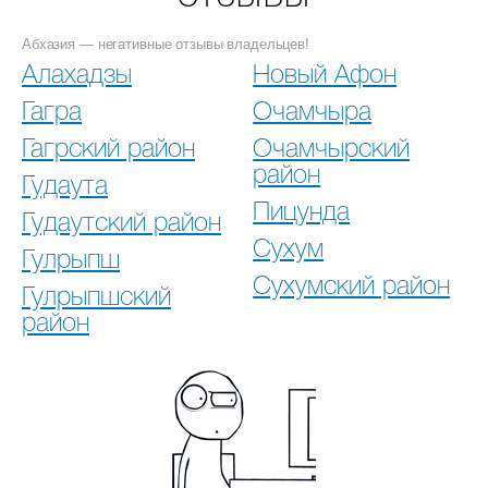
Абхазия — негативные отзывы владельцев!
Алахадзы
Новый Афон
Гагра
Очамчыра
Гагрский район
Очамчырский
район
Гудаута
Пицунда
Гудаутский район
Сухум
Гулрыпш
Сухумский район
Гулрыпшский
район