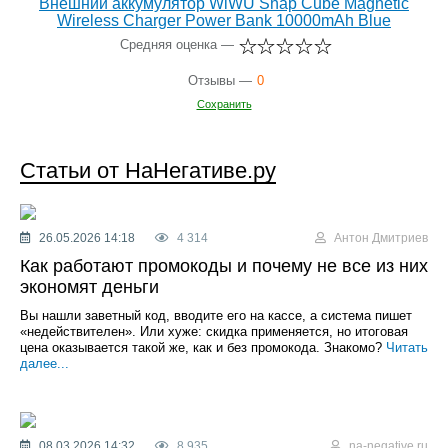
Внешний аккумулятор WiWU Snap Cube Magnetic
Wireless Charger Power Bank 10000mAh Blue
Средняя оценка —
Отзывы —
0
Сохранить
Статьи от НаНегативе.ру
26.05.2026 14:18
4 314
Антон Дмитриев
Как работают промокоды и почему не все из них
экономят деньги
Вы нашли заветный код, вводите его на кассе, а система пишет
«недействителен». Или хуже: скидка применяется, но итоговая
цена оказывается такой же, как и без промокода. Знакомо?
Читать
далее...
08.03.2026 14:32
8 935
na-negative.ru