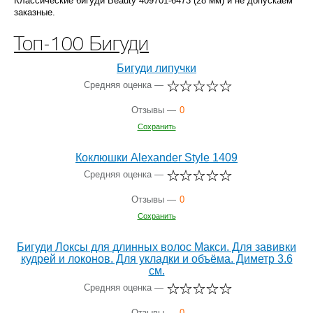
Классические бигуди Beauty 409701-6473 (28 мм) и не допускаем
заказные.
Топ-100 Бигуди
Бигуди липучки
Средняя оценка —
Отзывы —
0
Сохранить
Коклюшки Alexander Style 1409
Средняя оценка —
Отзывы —
0
Сохранить
Бигуди Локсы для длинных волос Макси. Для завивки
кудрей и локонов. Для укладки и объёма. Диметр 3.6
см.
Средняя оценка —
Отзывы —
0