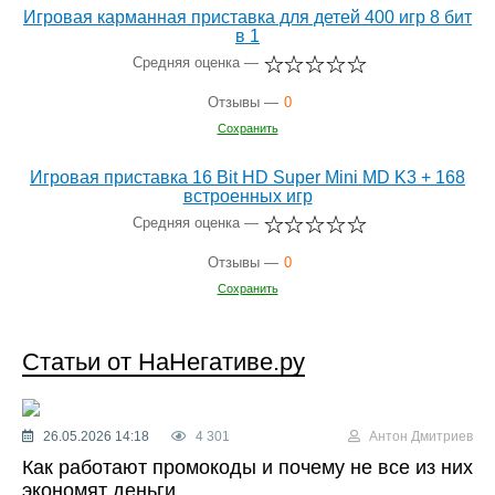
Игровая карманная приставка для детей 400 игр 8 бит
в 1
Средняя оценка —
Отзывы —
0
Сохранить
Игровая приставка 16 Bit HD Super Mini MD K3 + 168
встроенных игр
Средняя оценка —
Отзывы —
0
Сохранить
Статьи от НаНегативе.ру
26.05.2026 14:18
4 301
Антон Дмитриев
Как работают промокоды и почему не все из них
экономят деньги