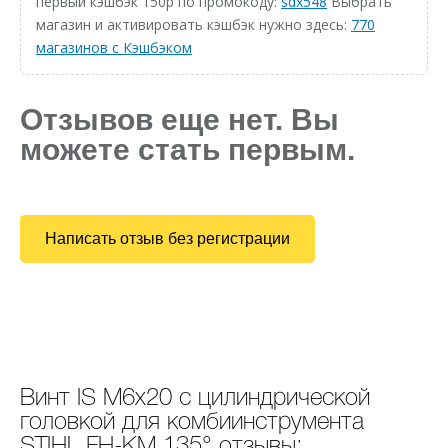
первый кэшбэк 150р по промокоду:
sdx548
Выбрать
магазин и активировать кэшбэк нужно здесь:
770
магазинов с Кэшбэком
Отзывов еще нет. Вы
можете стать первым.
Написать отзыв без регистрации
Винт IS M6х20 с цилиндрической
головкой для комбиинструмента
STIHL FH-KM 135° отзывы: