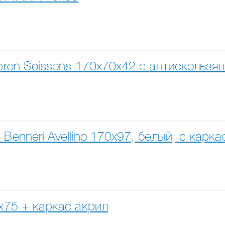
Veron Soissons 170x70x42 с антискольз
Benneri Avellino 170x97, белый, с кар
x75 + каркас акрил