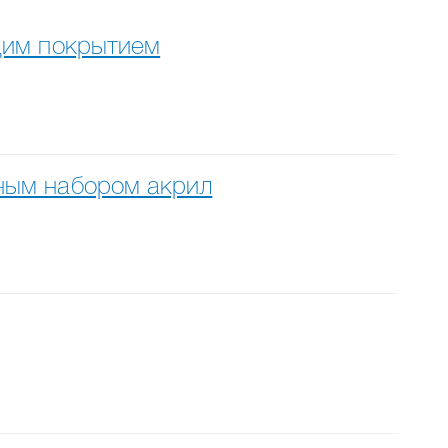
ящим покрытием
жным набором акрил