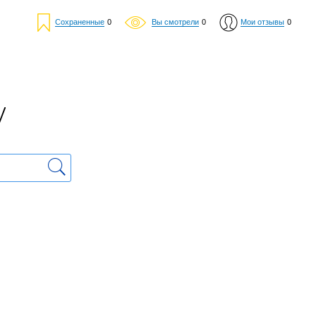
Сохраненные
0
Вы смотрели
0
Мои отзывы
0
у