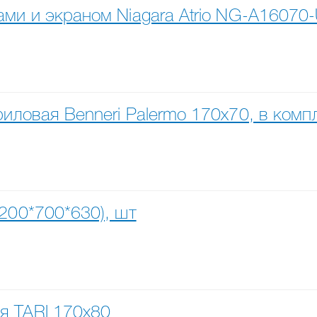
ами и экраном Niagara Atrio NG-A1607
иловая Benneri Palermo 170x70, в комп
200*700*630), шт
я TARI 170x80