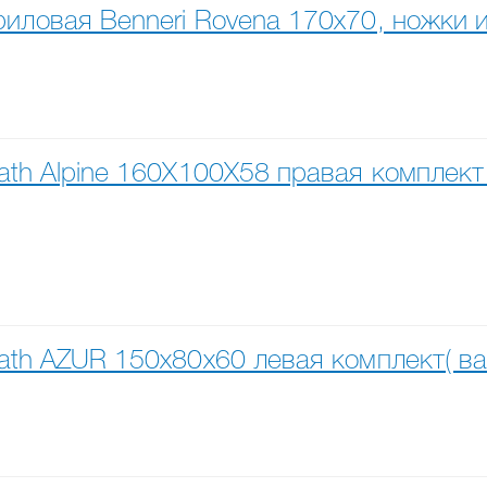
иловая Benneri Rovena 170x70, ножки и
th Alpine 160X100X58 правая комплект (
th AZUR 150x80x60 левая комплект( ван