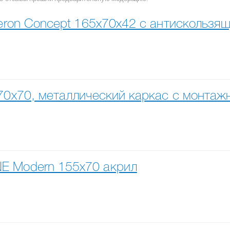
Veron Concept 165x70x42 с антискольз
170x70, металлический каркас с монта
E Modern 155x70 акрил