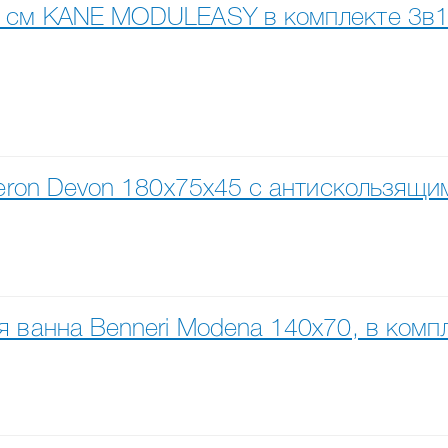
 см KANE MODULEASY в комплекте 3в1:
Veron Devon 180x75x45 с антискользящ
 ванна Benneri Modena 140x70, в комп