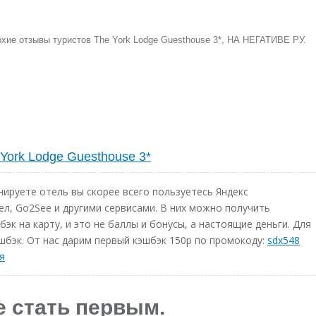
охие отзывы туристов The York Lodge Guesthouse 3*, НА НЕГАТИВЕ РУ.
York Lodge Guesthouse 3*
ируете отель вы скорее всего пользуетесь Яндекс
ел, Go2See и другими сервисами. В них можно получить
эк на карту, и это не баллы и бонусы, а настоящие деньги. Для
шбэк. От нас дарим первый кэшбэк 150р по промокоду:
sdx548
я
е стать первым.