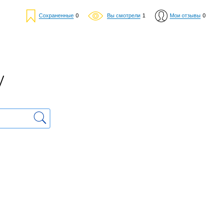
Сохраненные
0
Вы смотрели
1
Мои отзывы
0
у