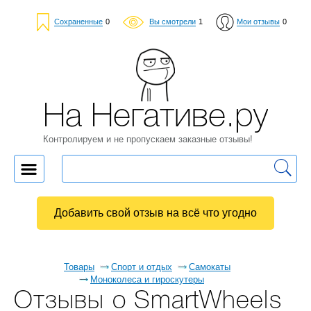
Сохраненные
0
Вы смотрели
1
Мои отзывы
0
На Негативе.ру
Контролируем и не пропускаем заказные отзывы!
Добавить свой отзыв на всё что угодно
Товары
Спорт и отдых
Самокаты
Моноколеса и гироскутеры
Отзывы о SmartWheels