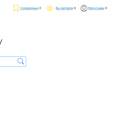
Сохраненные
0
Вы смотрели
0
Мои отзывы
0
у