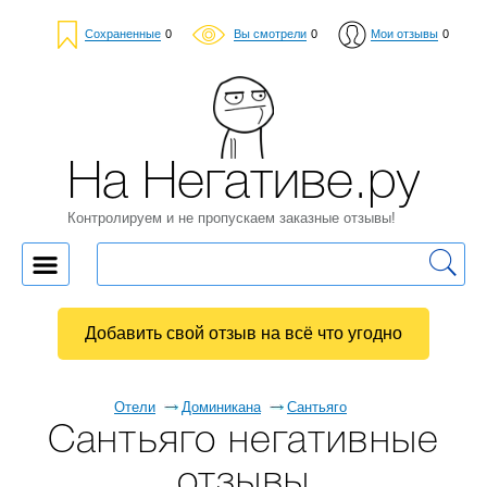
Сохраненные
0
Вы смотрели
0
Мои отзывы
0
На Негативе.ру
Контролируем и не пропускаем заказные отзывы!
Добавить свой отзыв на всё что угодно
Отели
Доминикана
Сантьяго
Сантьяго негативные
отзывы