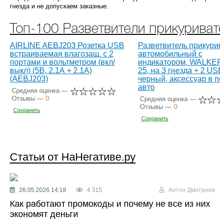
гнезда и не допускаем заказные.
Топ-100 Разветвители прикуриват
AIRLINE AEBJ203 Розетка USB
Разветвитель прикури
встраиваемая влагозащ. с 2
автомобильный с
портами и вольтметром (вкл/
индикатором, WALKE
выкл) (5В, 2.1А + 2.1А)
25, на 3 гнезда + 2 US
(AEBJ203)
черный, аксессуар в п
авто
Средняя оценка —
Отзывы —
0
Средняя оценка —
Отзывы —
0
Сохранить
Сохранить
Статьи от НаНегативе.ру
26.05.2026 14:18
4 315
Антон Дмитриев
Как работают промокоды и почему не все из них
экономят деньги