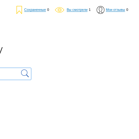
Сохраненные
0
Вы смотрели
1
Мои отзывы
0
у