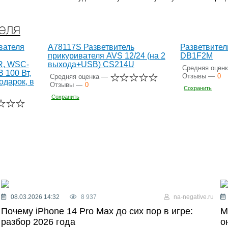
еля
вателя
A78117S Разветвитель
Разветвите
прикуривателя AVS 12/24 (на 2
DB1F2M
R, WSC-
выхода+USB) CS214U
Средняя оцен
B 100 Вт,
Отзывы —
0
Средняя оценка —
одарок, в
Отзывы —
0
Сохранить
Сохранить
08.03.2026 14:32
8 937
na-negative.ru
Почему iPhone 14 Pro Max до сих пор в игре:
М
разбор 2026 года
о