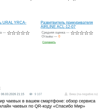
ль URAL YRCA-
Разветвитель прикуривателя
AIRLINE ACL-12-07
ка —
Средняя оценка —
Отзывы —
0
Сохранить
06.03.2026 21:15
9 107
Вика (na-negative.ru)
ир чаевых в вашем смартфоне: обзор сервиса
нлайн чаевых по QR-коду «Спасибо Мир»