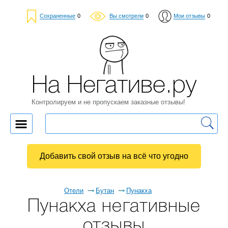
Сохраненные
0
Вы смотрели
0
Мои отзывы
0
На Негативе.ру
Контролируем и не пропускаем заказные отзывы!
Добавить свой отзыв на всё что угодно
Отели
Бутан
Пунакха
Пунакха негативные
отзывы