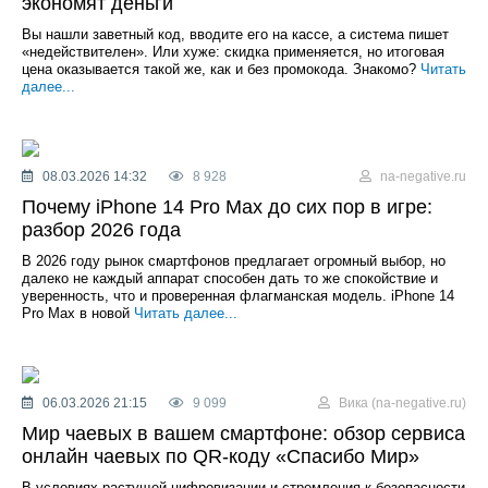
экономят деньги
Вы нашли заветный код, вводите его на кассе, а система пишет
«недействителен». Или хуже: скидка применяется, но итоговая
цена оказывается такой же, как и без промокода. Знакомо?
Читать
далее...
08.03.2026 14:32
8 928
na-negative.ru
Почему iPhone 14 Pro Max до сих пор в игре:
разбор 2026 года
В 2026 году рынок смартфонов предлагает огромный выбор, но
далеко не каждый аппарат способен дать то же спокойствие и
уверенность, что и проверенная флагманская модель. iPhone 14
Pro Max в новой
Читать далее...
06.03.2026 21:15
9 099
Вика (na-negative.ru)
Мир чаевых в вашем смартфоне: обзор сервиса
онлайн чаевых по QR-коду «Спасибо Мир»
В условиях растущей цифровизации и стремления к безопасности