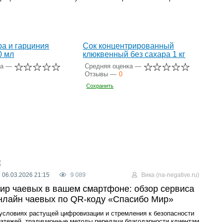
ра и гарциния
Сок концентрированный
0 мл
клюквенный без сахара 1 кг
ка —
Средняя оценка —
Отзывы —
0
Сохранить
06.03.2026 21:15
9 089
Вика (na-negative.ru)
ир чаевых в вашем смартфоне: обзор сервиса
нлайн чаевых по QR-коду «Спасибо Мир»
условиях растущей цифровизации и стремления к безопасности
атежей, традиционные методы передачи благодарности клиентам