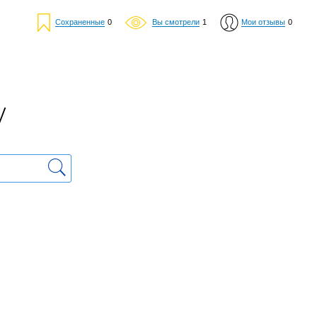
Сохраненные
0
Вы смотрели
1
Мои отзывы
0
у