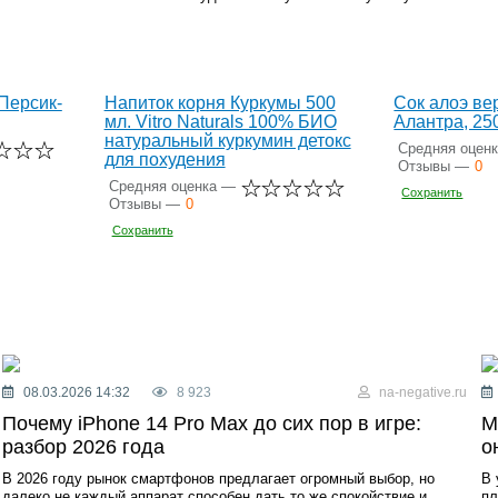
Персик-
Напиток корня Куркумы 500
Сок алоэ ве
мл. Vitro Naturals 100% БИО
Алантра, 25
натуральный куркумин детокс
Средняя оцен
для похудения
Отзывы —
0
Средняя оценка —
Сохранить
Отзывы —
0
Сохранить
08.03.2026 14:32
8 923
na-negative.ru
Почему iPhone 14 Pro Max до сих пор в игре:
М
разбор 2026 года
о
В 2026 году рынок смартфонов предлагает огромный выбор, но
В 
далеко не каждый аппарат способен дать то же спокойствие и
пл