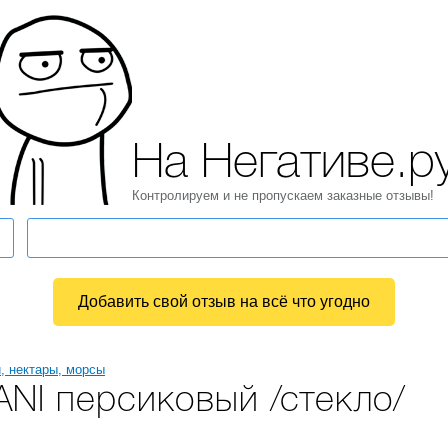
На Негативе.р
Контролируем и не пропускаем заказные отзывы!
Добавить свой отзыв на всё что угодно
, нектары, морсы
NI персиковый /стекло/