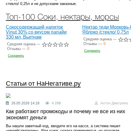
стекло/ 0,25л и не допускаем заказные.
Топ-100 Соки, нектары, морсы
Сокосодержащий напиток
Нектар теди Морковь-
Vinut 30% со вкусом папайи
Яблоко /стекло/ 0,75л
330 мл, Вьетнам
Средняя оценка —
Отзывы —
0
Средняя оценка —
Отзывы —
0
Сохранить
Сохранить
Статьи от НаНегативе.ру
26.05.2026 14:18
4 299
Антон Дмитриев
Как работают промокоды и почему не все из них
экономят деньги
Вы нашли заветный код, вводите его на кассе, а система пишет
«недействителен». Или хуже: скидка применяется, но итоговая