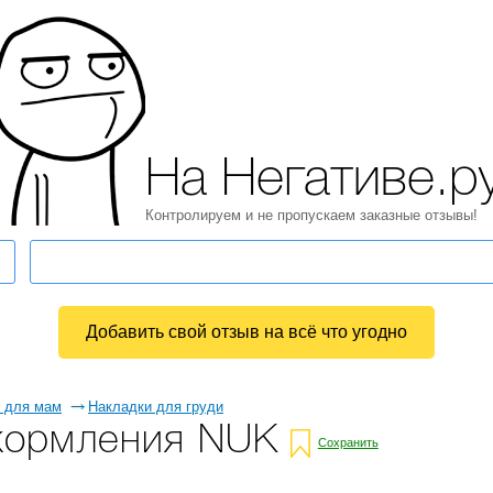
На Негативе.р
Контролируем и не пропускаем заказные отзывы!
Добавить свой отзыв на всё что угодно
 для мам
Накладки для груди
кормления NUK
Сохранить