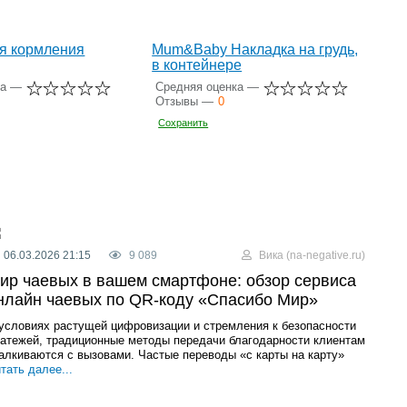
я кормления
Mum&Baby Накладка на грудь,
в контейнере
ка —
Средняя оценка —
Отзывы —
0
Сохранить
06.03.2026 21:15
9 089
Вика (na-negative.ru)
ир чаевых в вашем смартфоне: обзор сервиса
нлайн чаевых по QR-коду «Спасибо Мир»
условиях растущей цифровизации и стремления к безопасности
атежей, традиционные методы передачи благодарности клиентам
алкиваются с вызовами. Частые переводы «с карты на карту»
тать далее...