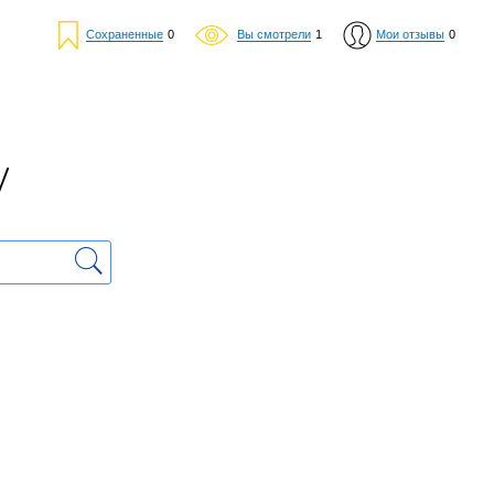
Сохраненные
0
Вы смотрели
1
Мои отзывы
0
у