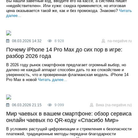
Вы нашли заветный код, вводите его на кассе, а система пишет
«недействителен». Или хуже: скидка применяется, но итоговая
цена оказывается такой же, как и без промокода. Знакомо?
Читать
далее...
08.03.2026 14:32
8 928
na-negative.ru
Почему iPhone 14 Pro Max до сих пор в игре:
разбор 2026 года
В 2026 году рынок смартфонов предлагает огромный выбор, но
далеко не каждый аппарат способен дать то же спокойствие и
уверенность, что и проверенная флагманская модель. iPhone 14
Pro Max в новой
Читать далее...
06.03.2026 21:15
9 099
Вика (na-negative.ru)
Мир чаевых в вашем смартфоне: обзор сервиса
онлайн чаевых по QR-коду «Спасибо Мир»
В условиях растущей цифровизации и стремления к безопасности
платежей, традиционные методы передачи благодарности