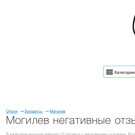
Категории
Отели
Беларусь
Могилев
Могилев негативные отз
В категории могилев найдено 13 объекта с негативными отзывами. В