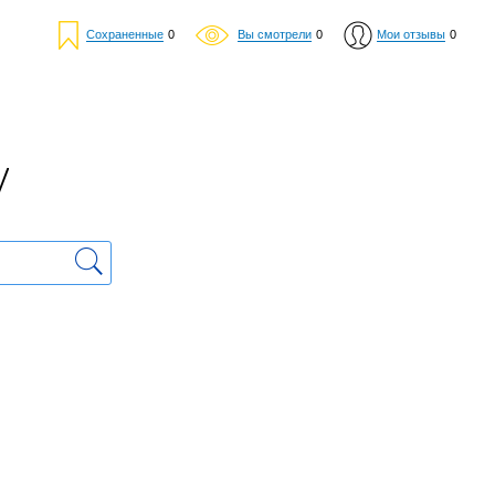
Сохраненные
0
Вы смотрели
0
Мои отзывы
0
у