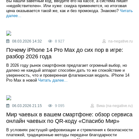
Вы нашли заветный код, вводите его на кассе, а система пишет
«недействителен». Или хуже: скидка применяется, но итоговая
цена оказывается такой же, как и без промокода. Знакомо?
Читать
далее...
08.03.2026 14:32
8 927
na-negative.ru
Почему iPhone 14 Pro Max до сих пор в игре:
разбор 2026 года
В 2026 году рынок смартфонов предлагает огромный выбор, но
далеко не каждый аппарат способен дать то же спокойствие и
уверенность, что и проверенная флагманская модель. iPhone 14
Pro Max в новой
Читать далее...
06.03.2026 21:15
9 095
Вика (na-negative.ru)
Мир чаевых в вашем смартфоне: обзор сервиса
онлайн чаевых по QR-коду «Спасибо Мир»
В условиях растущей цифровизации и стремления к безопасности
платежей, традиционные методы передачи благодарности