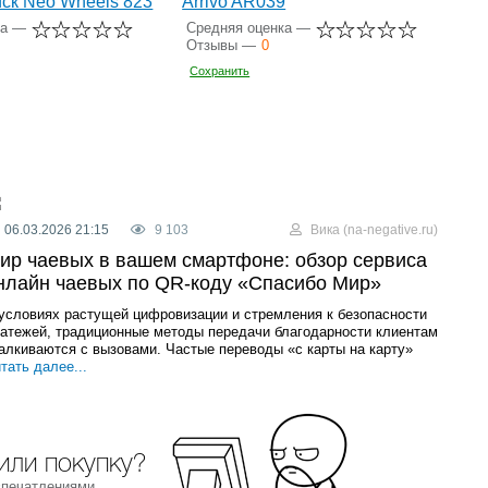
ск Neo Wheels 823
Arrivo AR039
ка —
Средняя оценка —
Отзывы —
0
Сохранить
06.03.2026 21:15
9 103
Вика (na-negative.ru)
ир чаевых в вашем смартфоне: обзор сервиса
нлайн чаевых по QR-коду «Спасибо Мир»
условиях растущей цифровизации и стремления к безопасности
атежей, традиционные методы передачи благодарности клиентам
алкиваются с вызовами. Частые переводы «с карты на карту»
тать далее...
или покупку?
впечатлениями