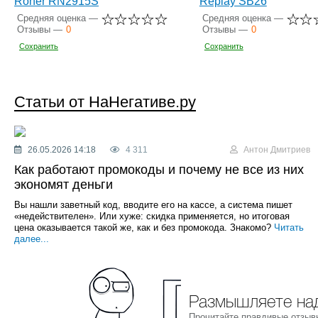
Roner RN2915S
Replay SB26
Средняя оценка —
Средняя оценка —
Отзывы —
0
Отзывы —
0
Сохранить
Сохранить
Статьи от НаНегативе.ру
26.05.2026 14:18
4 311
Антон Дмитриев
Как работают промокоды и почему не все из них
экономят деньги
Вы нашли заветный код, вводите его на кассе, а система пишет
«недействителен». Или хуже: скидка применяется, но итоговая
цена оказывается такой же, как и без промокода. Знакомо?
Читать
далее...
Размышляете над
Прочитайте правдивые отзыв