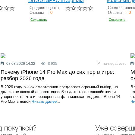
IJITSU NIPPON Naginata
Колесный ди
Средняя оценка —
Средняя оцен
Отзывы —
0
Отзывы —
0
Сохранить
Сохранить
08.03.2026 14:32
8 935
na-negative.ru
Почему iPhone 14 Pro Max до сих пор в игре:
М
разбор 2026 года
о
В 2026 году рынок смартфонов предлагает огромный выбор, но
В 
далеко не каждый аппарат способен дать то же спокойствие и
пл
уверенность, что и проверенная флагманская модель. iPhone 14
ст
Pro Max в новой
Читать далее...
Чи
 покупкой?
Уже соверш
ы покупателей
Поделитесь своими 