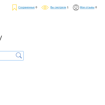
Сохраненные
0
Вы смотрели
1
Мои отзывы
0
у