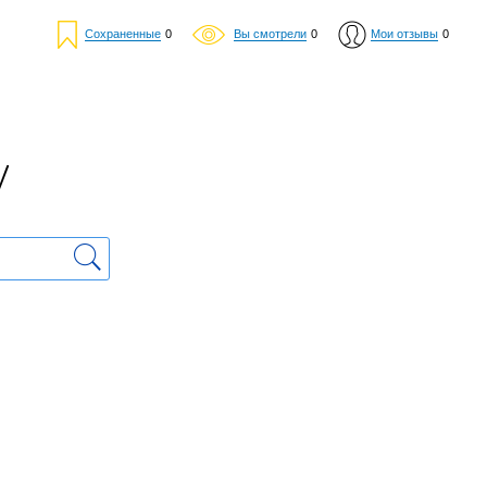
Сохраненные
0
Вы смотрели
0
Мои отзывы
0
у