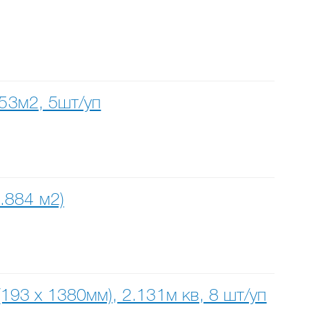
253м2, 5шт/уп
.884 м2)
93 х 1380мм), 2.131м кв, 8 шт/уп