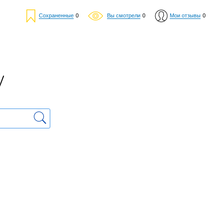
Сохраненные
0
Вы смотрели
0
Мои отзывы
0
у