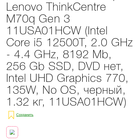
Lenovo ThinkCentre
M70q Gen 3
11USA01HCW (Intel
Core i5 12500T, 2.0 GHz
- 4.4 GHz, 8192 Mb,
256 Gb SSD, DVD нет,
Intel UHD Graphics 770,
135W, No OS, черный,
1.32 кг, 11USA01HCW)
Сохранить