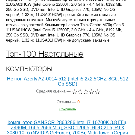
11USA01HCW (Intel Core i5 12500T, 2.0 GHz - 4.4 GHz, 8192 Mb,
256 Gb SSD, DVD нет, Intel UHD Graphics 770, 135W, No OS,
черный, 1.32 кг, 11USA01HCW) прочитайте плохие отзывы о
неудачных покупках. Мы публикуем только отрицательные
отзывы покупателей Компьютер Lenovo ThinkCentre M70q Gen 3
11USA01HCW (Intel Core i5 12500T, 2.0 GHz - 4.4 GHz, 8192 Mb,
256 Gb SSD, DVD нет, Intel UHD Graphics 770, 135W, No OS,
черный, 1.32 кг, 11USA01HCW) и не допускаем заказные.
Топ-100 Настольные
компьютеры
Неттоп Azerty AZ-0014-512 (Intel i5 2x2.5GHz, 8Gb, 512
Gb SSD)
Средняя оценка —
Отзывы —
0
Сохранить
Компьютер GANSOR-2863286 Intel i7-10700K 3.8 ГГц,
Z490M, 16Гб 2666 МГц, SSD 120Гб, HDD 2Тб, RTX
3080 10Гб (NVIDIA GeForce), 700Вт, Midi-Tower (Серия