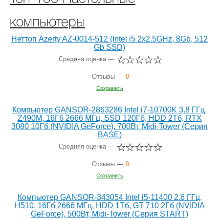
компьютеры
Неттоп Azerty AZ-0014-512 (Intel i5 2x2.5GHz, 8Gb, 512
Gb SSD)
Средняя оценка —
Отзывы —
0
Сохранить
Компьютер GANSOR-2863286 Intel i7-10700K 3.8 ГГц,
Z490M, 16Гб 2666 МГц, SSD 120Гб, HDD 2Тб, RTX
3080 10Гб (NVIDIA GeForce), 700Вт, Midi-Tower (Серия
BASE)
Средняя оценка —
Отзывы —
0
Сохранить
Компьютер GANSOR-343054 Intel i5-11400 2.6 ГГц,
H510, 16Гб 2666 МГц, HDD 1Тб, GT 710 2Гб (NVIDIA
GeForce), 500Вт, Midi-Tower (Серия START)