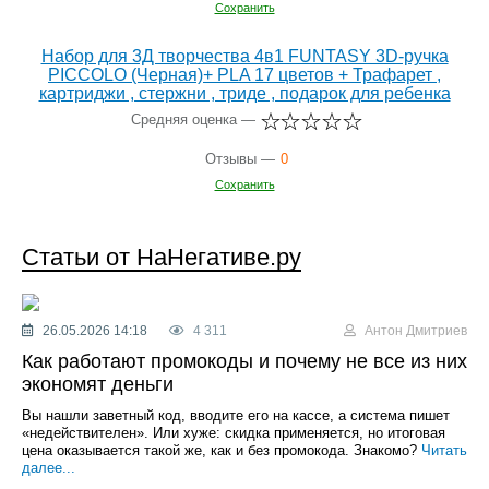
Сохранить
Набор для 3Д творчества 4в1 FUNTASY 3D-ручка
PICCOLO (Черная)+ PLA 17 цветов + Трафарет ,
картриджи , стержни , триде , подарок для ребенка
Средняя оценка —
Отзывы —
0
Сохранить
Статьи от НаНегативе.ру
26.05.2026 14:18
4 311
Антон Дмитриев
Как работают промокоды и почему не все из них
экономят деньги
Вы нашли заветный код, вводите его на кассе, а система пишет
«недействителен». Или хуже: скидка применяется, но итоговая
цена оказывается такой же, как и без промокода. Знакомо?
Читать
далее...