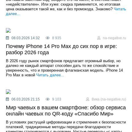
«недействителен». Или хуже: скидка применяется, но итоговая
цена оказывается такой же, как и без промокода. Знакомо?
Читать
далее...
08.03.2026 14:32
8 935
na-negative.ru
Почему iPhone 14 Pro Max до сих пор в игре:
разбор 2026 года
В 2026 году рынок смартфонов предлагает огромный выбор, но
далеко не каждый аппарат способен дать то же спокойствие и
уверенность, что и проверенная флагманская модель. iPhone 14
Pro Max в новой
Читать далее...
06.03.2026 21:15
9 103
Вика (na-negative.ru)
Мир чаевых в вашем смартфоне: обзор сервиса
онлайн чаевых по QR-коду «Спасибо Мир»
В условиях растущей цифровизации и стремления к безопасности
платежей, традиционные методы передачи благодарности
клиентам сталкиваются с вызовами. Частые переводы «с карты