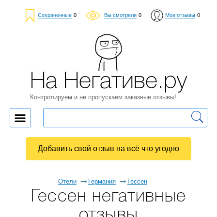
Сохраненные
0
Вы смотрели
0
Мои отзывы
0
На Негативе.ру
Контролируем и не пропускаем заказные отзывы!
Добавить свой отзыв на всё что угодно
Отели
Германия
Гессен
Гессен негативные
отзывы