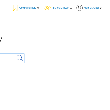
Сохраненные
0
Вы смотрели
1
Мои отзывы
0
у