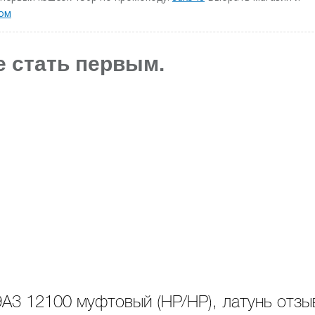
ком
е стать первым.
9A3 12100 муфтовый (НР/НР), латунь отзы