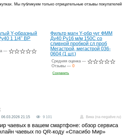
окупках. Мы публикуем только отрицательные отзывы покупателей
атый Y-образный
Фильтр магн Y-обр чуг ФММ
у40 1 1/4" ВР
Ду40 Ру16 м/м 150C со
сливной пробкой сл проб
Мегастрой, мегастрой 036-
ка —
0604 (1 шт.)
Средняя оценка —
Отзывы —
0
Сохранить
06.03.2026 21:15
9 101
Вика (na-negative.ru)
ир чаевых в вашем смартфоне: обзор сервиса
нлайн чаевых по QR-коду «Спасибо Мир»