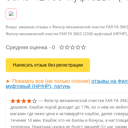
Вокруг заказные отзывы о Фильтр механической очистки FAR FA 39A
Фильтр механической очистки FAR FA 39A3 12100 муфтовый (НР/НР)
Средняя оценка -
0
Написать отзыв без регистрации
► Показать все (не только плохие)
отзывы на Фил
муфтовый (НР/НР), латунь
— Фильтр механической очистки FAR FA 39A3
дешевле. Кэшбэк порой доходит до 17%, но о нём не любят
магазин где ниже цена и активируйте кэшбэк, далее соверш
течение 10 мин. Кэшбэк это не баллы и бонусы, а настоящ
телефона. Приятная скидка не будет лишней! От нас дарим