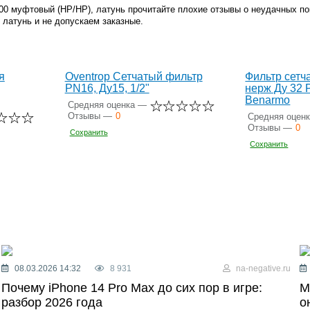
100 муфтовый (НР/НР), латунь прочитайте плохие отзывы о неудачных п
латунь и не допускаем заказные.
я
Oventrop Сетчатый фильтр
Фильтр сетч
PN16, Ду15, 1/2"
нерж Ду 32 Р
Benarmo
Средняя оценка —
Отзывы —
0
Средняя оцен
Отзывы —
0
Сохранить
Сохранить
08.03.2026 14:32
8 931
na-negative.ru
Почему iPhone 14 Pro Max до сих пор в игре:
М
разбор 2026 года
о