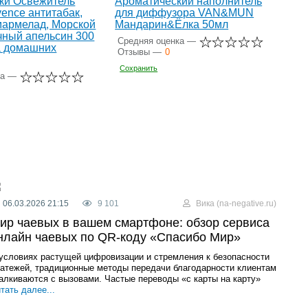
ки Освежитель
Ароматический наполнитель
vence антитабак,
для диффузора VAN&MUN
мармелад, Морской
Мандарин&Ёлка 50мл
чный апельсин 300
Средняя оценка —
а домашних
Отзывы —
0
Сохранить
ка —
06.03.2026 21:15
9 101
Вика (na-negative.ru)
ир чаевых в вашем смартфоне: обзор сервиса
нлайн чаевых по QR-коду «Спасибо Мир»
условиях растущей цифровизации и стремления к безопасности
атежей, традиционные методы передачи благодарности клиентам
алкиваются с вызовами. Частые переводы «с карты на карту»
тать далее...