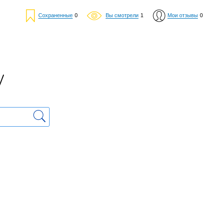
Сохраненные
0
Вы смотрели
1
Мои отзывы
0
у