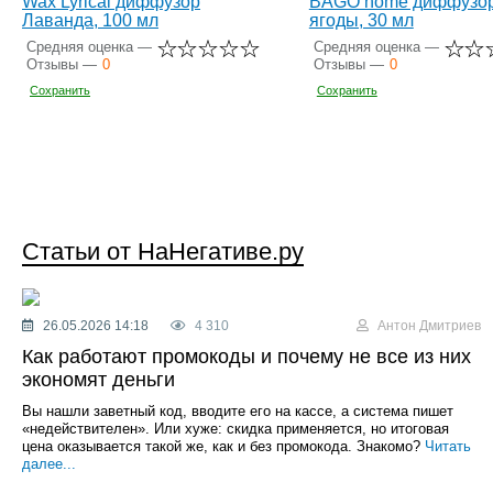
Wax Lyrical диффузор
BAGO home диффузор
Лаванда, 100 мл
ягоды, 30 мл
Средняя оценка —
Средняя оценка —
Отзывы —
0
Отзывы —
0
Сохранить
Сохранить
Статьи от НаНегативе.ру
26.05.2026 14:18
4 310
Антон Дмитриев
Как работают промокоды и почему не все из них
экономят деньги
Вы нашли заветный код, вводите его на кассе, а система пишет
«недействителен». Или хуже: скидка применяется, но итоговая
цена оказывается такой же, как и без промокода. Знакомо?
Читать
далее...