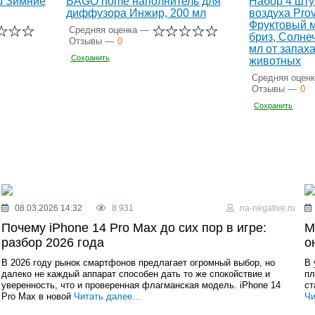
 Зимние
BAGO home наполнитель для
Набор 4 шту
диффузора Инжир, 200 мл
воздуха Pro
Фруктовый 
Средняя оценка —
бриз, Солне
Отзывы —
0
мл от запах
Сохранить
животных
Средняя оцен
Отзывы —
0
Сохранить
08.03.2026 14:32
8 931
na-negative.ru
Почему iPhone 14 Pro Max до сих пор в игре:
М
разбор 2026 года
о
В 2026 году рынок смартфонов предлагает огромный выбор, но
В 
далеко не каждый аппарат способен дать то же спокойствие и
пл
уверенность, что и проверенная флагманская модель. iPhone 14
ст
Pro Max в новой
Читать далее...
Чи