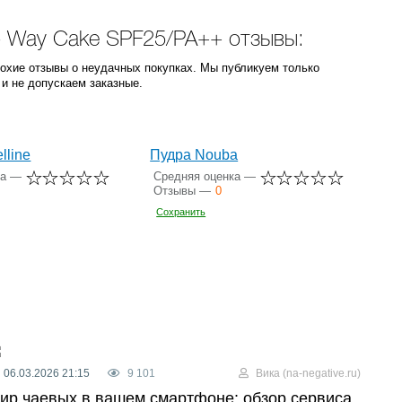
wo Way Cake SPF25/PA++ отзывы:
лохие отзывы о неудачных покупках. Мы публикуем только
и не допускаем заказные.
lline
Пудра Nouba
ка —
Средняя оценка —
Отзывы —
0
Сохранить
06.03.2026 21:15
9 101
Вика (na-negative.ru)
ир чаевых в вашем смартфоне: обзор сервиса