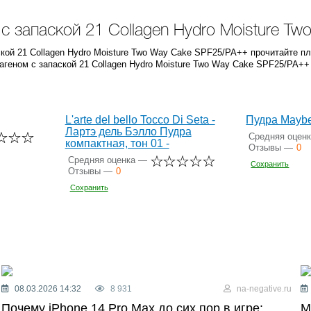
с запаской 21 Collagen Hydro Moisture T
ской 21 Collagen Hydro Moisture Two Way Cake SPF25/PA++ прочитайте п
геном с запаской 21 Collagen Hydro Moisture Two Way Cake SPF25/PA++ 
L'arte del bello Tocco Di Seta -
Пудра Maybe
Лартэ дель Бэлло Пудра
Средняя оцен
компактная, тон 01 -
Отзывы —
0
Средняя оценка —
Сохранить
Отзывы —
0
Сохранить
08.03.2026 14:32
8 931
na-negative.ru
Почему iPhone 14 Pro Max до сих пор в игре:
М