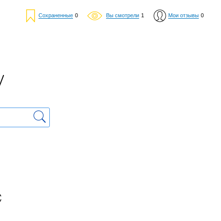
Сохраненные
0
Вы смотрели
1
Мои отзывы
0
у
с