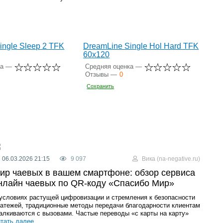
ingle Sleep 2 TFK
DreamLine Single Hol Hard TFK
60x120
ка —
Средняя оценка —
Отзывы —
0
Сохранить
06.03.2026 21:15
9 097
Вика (na-negative.ru)
ир чаевых в вашем смартфоне: обзор сервиса
нлайн чаевых по QR-коду «Спасибо Мир»
условиях растущей цифровизации и стремления к безопасности
атежей, традиционные методы передачи благодарности клиентам
алкиваются с вызовами. Частые переводы «с карты на карту»
тать далее...