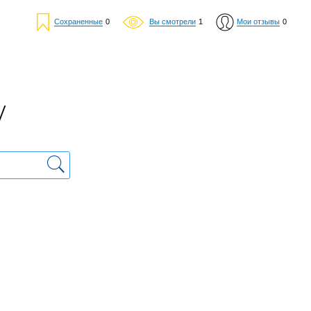
Сохраненные
0
Вы смотрели
1
Мои отзывы
0
у