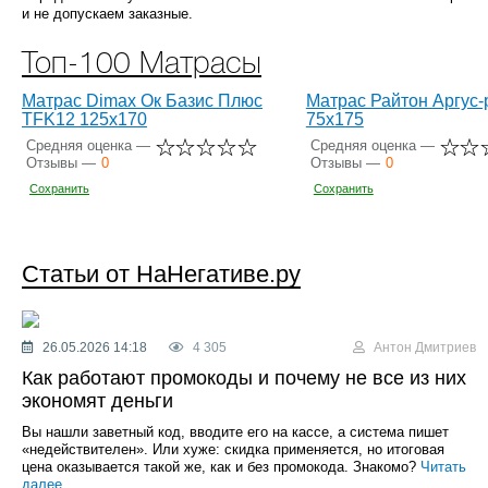
и не допускаем заказные.
Топ-100 Матрасы
Матрас Dimax Ок Базис Плюс
Матрас Райтон Аргус-
TFK12 125x170
75x175
Средняя оценка —
Средняя оценка —
Отзывы —
0
Отзывы —
0
Сохранить
Сохранить
Статьи от НаНегативе.ру
26.05.2026 14:18
4 305
Антон Дмитриев
Как работают промокоды и почему не все из них
экономят деньги
Вы нашли заветный код, вводите его на кассе, а система пишет
«недействителен». Или хуже: скидка применяется, но итоговая
цена оказывается такой же, как и без промокода. Знакомо?
Читать
далее...