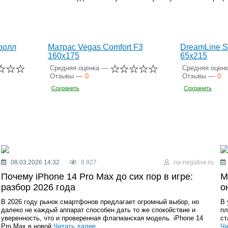
ролл
Матрас Vegas Comfort F3
DreamLine S
160x175
65x215
Средняя оценка —
Средняя оцен
Отзывы —
0
Отзывы —
0
Сохранить
Сохранить
08.03.2026 14:32
8 927
na-negative.ru
Почему iPhone 14 Pro Max до сих пор в игре:
М
разбор 2026 года
о
В 2026 году рынок смартфонов предлагает огромный выбор, но
В 
далеко не каждый аппарат способен дать то же спокойствие и
пл
уверенность, что и проверенная флагманская модель. iPhone 14
ст
Pro Max в новой
Читать далее...
Чи