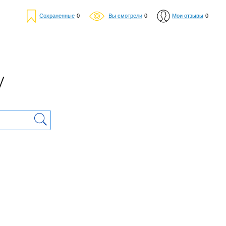
Сохраненные
0
Вы смотрели
0
Мои отзывы
0
у