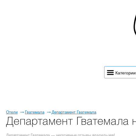
Категории
Отели
Гватемала
Департамент Гватемала
Департамент Гватемала 
Департамент Гватемала — негативные отзывы владельцев!