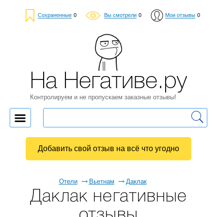
Сохраненные
0
Вы смотрели
0
Мои отзывы
0
На Негативе.ру
Контролируем и не пропускаем заказные отзывы!
Добавить свой отзыв на всё что угодно
Отели
Вьетнам
Даклак
Даклак негативные
отзывы