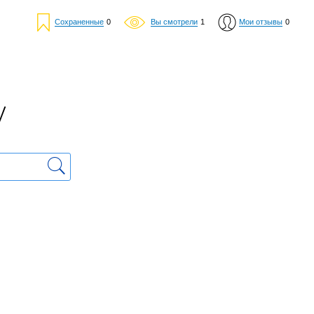
Сохраненные
0
Вы смотрели
1
Мои отзывы
0
у