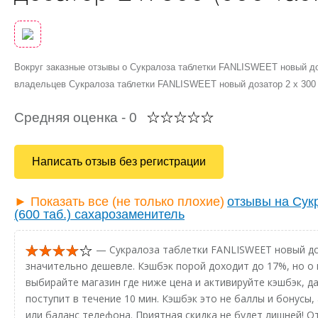
Вокруг заказные отзывы о Cукралоза таблетки FANLISWEET новый доз
владельцев Cукралоза таблетки FANLISWEET новый дозатор 2 х 300 
Средняя оценка -
0
Написать отзыв без регистрации
► Показать все (не только плохие)
отзывы на Cук
(600 таб.) сахарозаменитель
— Cукралоза таблетки FANLISWEET новый доз
значительно дешевле. Кэшбэк порой доходит до 17%, но о 
выбирайте магазин где ниже цена и активируйте кэшбэк, д
поступит в течение 10 мин. Кэшбэк это не баллы и бонусы
или баланс телефона. Приятная скидка не будет лишней! О