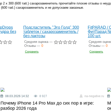
 2 х 300 (600 таб.) сахарозаменитель прочитайте плохие отзывы о неу
(600 таб.) сахарозаменитель и не допускаем заказные.
pDrops
Подсластитель "Эго Голд" 300
FitPARAD / 
пудра без
таблеток / сахарозаменитель /
ФитПарад №1
без лактозы
100 шт.
Средняя оценка —
Средняя оцен
Отзывы —
0
Отзывы —
0
Сохранить
Сохранить
08.03.2026 14:32
8 927
na-negative.ru
Почему iPhone 14 Pro Max до сих пор в игре:
М
разбор 2026 года
о