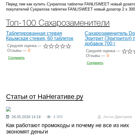
Перед тем как купить Cукралоза таблетки FANLISWEET новый дозатор
покупателей Cукралоза таблетки FANLISWEET новый дозатор 2 х 300 
Топ-100 Сахарозаменители
Таблетированная стевия
Сахарозаменитель Do
Крымская стевия, 60 таблеток
Эритрит (Эритритол) 
добавок 700 г
Средняя оценка —
Отзывы —
0
Средняя оценка —
Отзывы —
0
Сохранить
Сохранить
Статьи от НаНегативе.ру
26.05.2026 14:18
4 305
Антон Дмитриев
Как работают промокоды и почему не все из них
экономят деньги