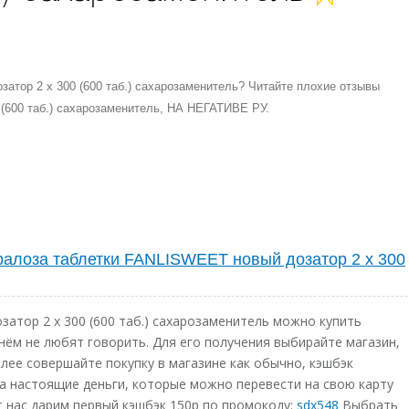
атор 2 х 300 (600 таб.) сахарозаменитель? Читайте плохие отзывы
(600 таб.) сахарозаменитель, НА НЕГАТИВЕ РУ.
ралоза таблетки FANLISWEET новый дозатор 2 х 300
атор 2 х 300 (600 таб.) сахарозаменитель можно купить
нём не любят говорить. Для его получения выбирайте магазин,
алее совершайте покупку в магазине как обычно, кэшбэк
, а настоящие деньги, которые можно перевести на свою карту
т нас дарим первый кэшбэк 150р по промокоду:
sdx548
Выбрать