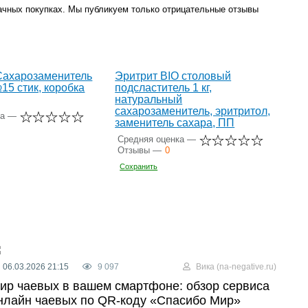
дачных покупках. Мы публикуем только отрицательные отзывы
Сахарозаменитель
Эритрит BIO столовый
5 стик, коробка
подсластитель 1 кг,
натуральный
сахарозаменитель, эритритол,
ка —
заменитель сахара, ПП
Средняя оценка —
Отзывы —
0
Сохранить
06.03.2026 21:15
9 097
Вика (na-negative.ru)
ир чаевых в вашем смартфоне: обзор сервиса
нлайн чаевых по QR-коду «Спасибо Мир»