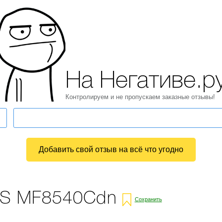
На Негативе.р
Контролируем и не пропускаем заказные отзывы!
Добавить свой отзыв на всё что угодно
YS MF8540Cdn
Сохранить