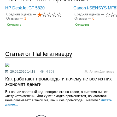
HP DeskJet GT 5820
Canon i-SENSYS MF8
Средняя оценка —
Средняя оценка —
Отзывы —
1
Отзывы —
0
Сохранить
Сохранить
Статьи от НаНегативе.ру
26.05.2026 14:18
4 303
Антон Дмитриев
Как работают промокоды и почему не все из них
экономят деньги
Вы нашли заветный код, вводите его на кассе, а система пишет
«недействителен». Или хуже: скидка применяется, но итоговая
цена оказывается такой же, как и без промокода. Знакомо?
Читать
далее...