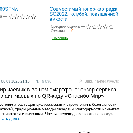
260SFNw
Совместимый тонер-картридж
SC2022, голубой, повышенной
ка —
емкости
Средняя оценка —
Отзывы —
0
Сохранить
06.03.2026 21:15
9 096
Вика (na-negative.ru)
ир чаевых в вашем смартфоне: обзор сервиса
нлайн чаевых по QR-коду «Спасибо Мир»
условиях растущей цифровизации и стремления к безопасности
атежей, традиционные методы передачи благодарности клиентам
алкиваются с вызовами. Частые переводы «с карты на карту»
тать далее...