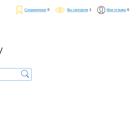
Сохраненные
0
Вы смотрели
1
Мои отзывы
0
у