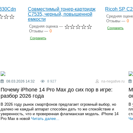
330Cdn
Совместимый тонер-картридж
Ricoh SP C
C7535, черный, повышенной
Средняя оцен
емкости
Отзывы —
0
Средняя оценка —
Сохранить
Отзывы —
0
Сохранить
08.03.2026 14:32
8 927
na-negative.ru
Почему iPhone 14 Pro Max до сих пор в игре:
М
разбор 2026 года
о
В 2026 году рынок смартфонов предлагает огромный выбор, но
В 
далеко не каждый аппарат способен дать то же спокойствие и
пл
уверенность, что и проверенная флагманская модель. iPhone 14
ст
Pro Max в новой
Читать далее...
Чи