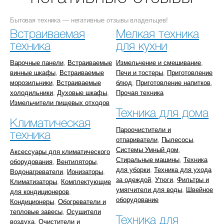
Бытовая техника — негативные отзывы владельцев!
Встраиваемая
Мелкая техника
техника
для кухни
Варочные панели
,
Встраиваемые
Измельчение и смешивание
,
винные шкафы
,
Встраиваемые
Печи и тостеры
,
Приготовление
морозильники
,
Встраиваемые
блюд
,
Приготовление напитков
,
холодильники
,
Духовые шкафы
,
Прочая техника
Измельчители пищевых отходов
Техника для дома
Климатическая
Пароочистители и
техника
отпариватели
,
Пылесосы
,
Системы Умный дом
,
Аксессуары для климатического
Стиральные машины
,
Техника
оборудования
,
Вентиляторы
,
для уборки
,
Техника для ухода
Водонагреватели
,
Ионизаторы
,
за одеждой
,
Утюги
,
Фильтры и
Климатизаторы
,
Комплектующие
умягчители для воды
,
Швейное
для кондиционеров
,
оборудование
Кондиционеры
,
Обогреватели и
тепловые завесы
,
Осушители
Техника для
воздуха
,
Очистители и