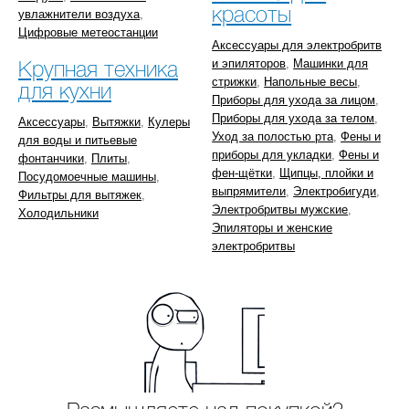
красоты
увлажнители воздуха
,
Цифровые метеостанции
Аксессуары для электробритв
и эпиляторов
,
Машинки для
Крупная техника
стрижки
,
Напольные весы
,
для кухни
Приборы для ухода за лицом
,
Приборы для ухода за телом
,
Аксессуары
,
Вытяжки
,
Кулеры
Уход за полостью рта
,
Фены и
для воды и питьевые
приборы для укладки
,
Фены и
фонтанчики
,
Плиты
,
фен-щётки
,
Щипцы, плойки и
Посудомоечные машины
,
выпрямители
,
Электробигуди
,
Фильтры для вытяжек
,
Электробритвы мужские
,
Холодильники
Эпиляторы и женские
электробритвы