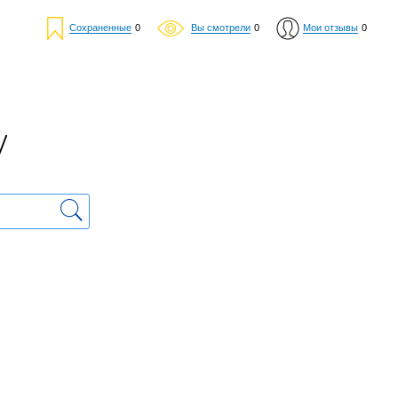
Сохраненные
0
Вы смотрели
0
Мои отзывы
0
у