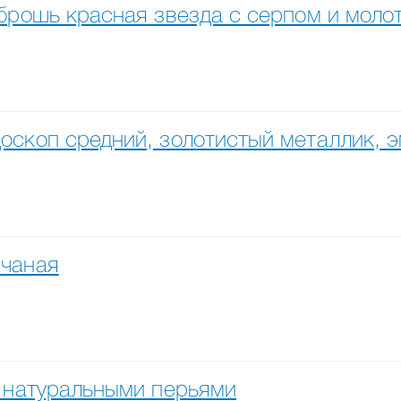
 брошь красная звезда с серпом и мол
оскоп средний, золотистый металлик, 
счаная
с натуральными перьями