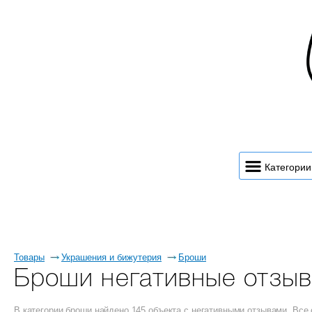
Категории
Товары
Украшения и бижутерия
Броши
Броши негативные отзы
В категории броши найдено 145 объекта с негативными отзывами. Вс