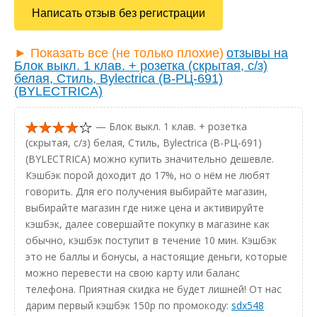
Написать отзыв без регистрации
► Показать все (не только плохие)
отзывы на
Блок выкл. 1 клав. + розетка (скрытая, с/з)
белая, Стиль, Bylectrica (В-РЦ-691)
(BYLECTRICA)
— Блок выкл. 1 клав. + розетка
(скрытая, с/з) белая, Стиль, Bylectrica (В-РЦ-691)
(BYLECTRICA) можно купить значительно дешевле.
Кэшбэк порой доходит до 17%, но о нём не любят
говорить. Для его получения выбирайте магазин,
выбирайте магазин где ниже цена и активируйте
кэшбэк, далее совершайте покупку в магазине как
обычно, кэшбэк поступит в течение 10 мин. Кэшбэк
это не баллы и бонусы, а настоящие деньги, которые
можно перевести на свою карту или баланс
телефона. Приятная скидка не будет лишней! От нас
дарим первый кэшбэк 150р по промокоду:
sdx548