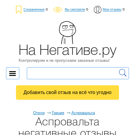
Сохраненные
0
Вы смотрели
0
Мои отзывы
0
На Негативе.ру
Контролируем и не пропускаем заказные отзывы!
Добавить свой отзыв на всё что угодно
Отели
Греция
Аспровальта
Аспровальта
негативные отзывы